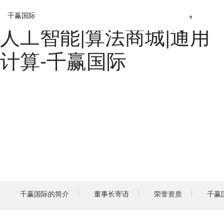
百信信息技术有限公司|
千赢国际
人工智能|算法商城|通用
千
计算-千赢国际
赢
国
际
产
品
与
千
赢
国
际
的
解
千赢国际的简介
董事长寄语
荣誉资质
千赢
决
方