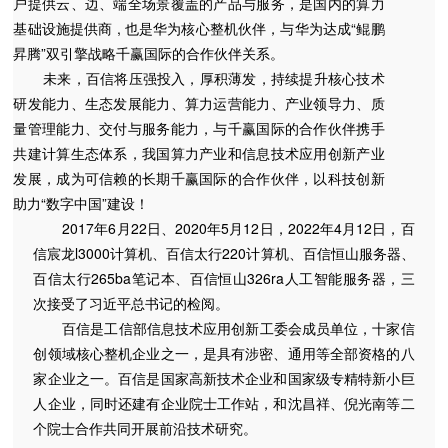
户提供云、边、端全场景覆盖的产品与服务，是国内的算力
际
基础设施提供商 , 也是华为核心整机伙伴，与华为达成“鲲鹏
昇腾”双引擎战略千赢国际的合作伙伴关系。
未来，百信将压强投入，厚积薄发，持续提升核心技术
研发能力、生态发展能力、算力运营能力、产业领导力、质
量管理能力、交付与服务能力，与千赢国际的合作伙伴携手
共建计算生态体系，我国算力产业和信息技术应用创新产业
发展，成为可信赖的长期千赢国际的合作伙伴，以科技创新
助力“数字中国”建设！
2017年6月22日、2020年5月12日，2022年4月12日，百
信宸龙l3000计算机、百信太行220计算机、百信恒山服务器、
百信太行265ba笔记本、百信恒山326ra人工智能服务器，三
次接受了习近平总书记的检阅。
百信是工信部信息技术应用创新工委会成员单位，十家信
创领域核心整机企业之一，是具有涉密、通用等全部资格的八
家企业之一。百信是国家高新技术企业和国家级专精特新小巨
人企业，同时还建有企业院士工作站，和沈昌祥、倪光南等二
个院士合作共同开展前沿技术研究。