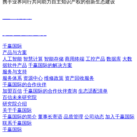
携手业界同行共同助力自主知识产权的创新生态建设
加盟百信
联系千赢国际
千赢国际
产品与方案
人工智能
智慧计算
智能存储
商用终端
工控产品
数据库
大数
据软件产品
千赢国际的解决方案
服务与支持
服务体系
资源中心
维修政策
资产回收服务
千赢国际的合作伙伴
加盟百信
千赢国际的合作伙伴查询
生态适配清单
百信未来研究院
研究院介绍
关于千赢国际
千赢国际的简介
董事长寄语
品质管理
公司动态
加入千赢国际
联系千赢国际
千赢国际