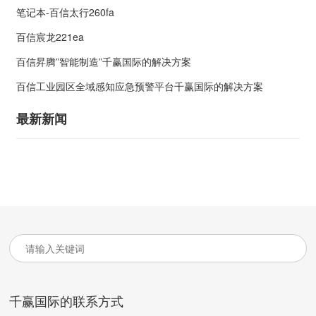
际
笔记本-百信太行260fa
百信宸龙221ea
百信昇腾”智能制造”千赢国际的解决方案
百信工业园区全域感知应急预警平台千赢国际的解决方案
最新新闻
千赢国际的联系方式