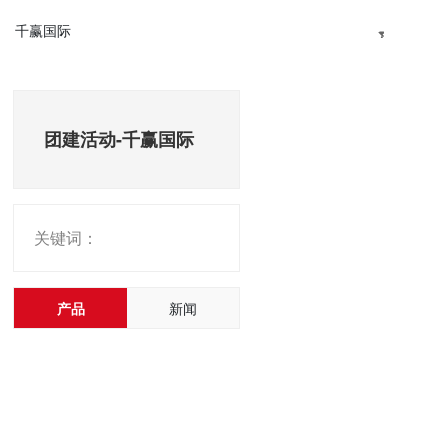
千赢国际
千
赢
国
团建活动-千赢国际
际
产
品
关键词：
与
千
赢
产品
新闻
国
际
的
解
决
方