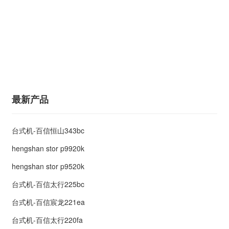
案
服
务
与
支
持
最新产品
生
态
台式机-百信恒山343bc
合
hengshan stor p9920k
作
hengshan stor p9520k
关
台式机-百信太行225bc
于
千
台式机-百信宸龙221ea
赢
台式机-百信太行220fa
国