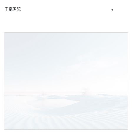
千赢国际
千
赢
国
际
产
品
与
千
赢
国
际
的
解
决
方