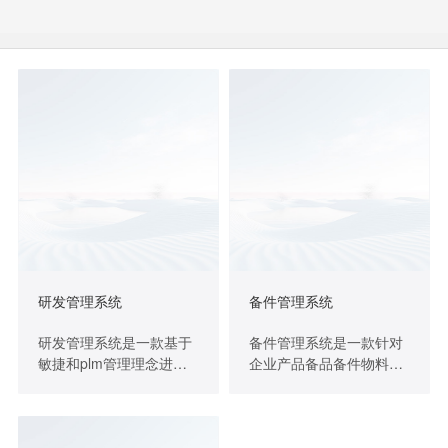
案
服
务
与
支
持
生
态
合
作
研发管理系统
备件管理系统
研发管理系统是一款基于
备件管理系统是一款针对
关
敏捷和plm管理理念进行
企业产品备品备件物料的
于
设计的项目管理和协同工
智能化仓储管理软件，旨
千
具，是集体系管理、需求
在通过数字化手段实现备
赢
管理、产品管理、项目管
件物料全生命周期管理，
国
理、任务管理、测试管
实现入库、出库、调拨、