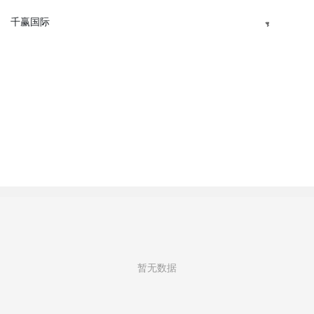
软件产品-千赢国际
千赢国际
千
赢
国
际
产
品
与
千
赢
国
际
的
暂无数据
解
决
方