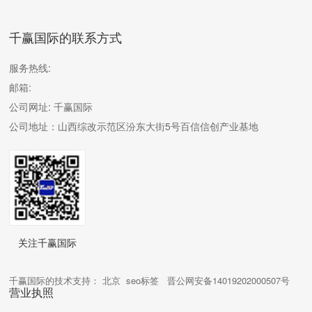
满意度，帮助企业从订单
到交付的全链路数字化管
控。支持与erp、wms、pl
千赢国际的联系方式
m等系统进行数据交互。
服务热线:
邮箱:
公司网址:
千赢国际
公司地址：山西综改示范区汾东大街5号百信信创产业基地
关注千赢国际
千赢国际的技术支持： 北京
seo标签
晋公网安备14019202000507号
营业执照