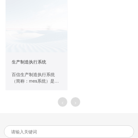
际
理、缺陷管理、资源管理
盘点等多个实际业务场景
于一体的项目全生命周期
的应用，降低库存成本、
管理软件，旨在帮助团队
提高运维效率，保障千赢
高效地进行项目管理、任
国际的售后服务连续性。
务分配和团队协作等。
生产制造执行系统
百信生产制造执行系统
（简称：mes系统）是针
对离散型制造企业打造的
一套千赢国际的解决方
案，跟踪生产资源（人、
<
>
设备、物料、客户需求
等）的实时状态，通过生
产信息的互联互通，实现
透明化生产，提高生产效
率、提高产品质量和客户